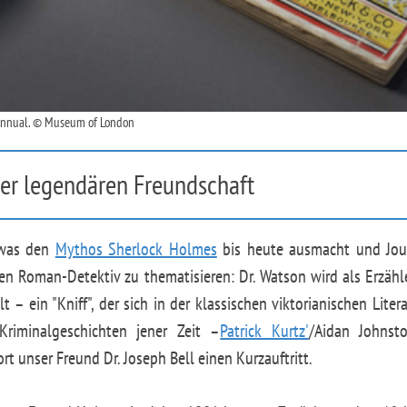
s Annual. © Museum of London
er legendären Freundschaft
, was den
Mythos Sherlock Holmes
bis heute ausmacht und Jour
n Roman-Detektiv zu thematisieren: Dr. Watson wird als Erzähler
t – ein "Kniff", der sich in der klassischen viktorianischen Lite
iminalgeschichten jener Zeit –
Patrick Kurtz'
/Aidan Johns
t unser Freund Dr. Joseph Bell einen Kurzauftritt.