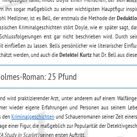
rn ihn sogar maßgeblich zu seiner wichtigsten Hauptfigur inspir
l Mediziner, ist es Bell, der erstmals die Methode der
Dedukti
ssischen Kriminalgeschichten stört Doyle, wie er später sagt, das
chlussfolgerungen erst gar nicht beschrieben wird. Durch sei
it einfließen zu lassen. Bells persönlicher wie literarischer Ein
chätzt werden, und auch die
Detektei Kurtz
hat Dr. Bell aus die
 Holmes-Roman: 25 Pfund
d wird praktizierender Arzt, unter anderem auf einem Walfänger
mmer wieder eigene Erfahrungen und Personen aus seinem Leben
s den
Kriminalgeschichten
und Schauerromanen seiner Zeit einer
dlage einer Figur, die maßgeblich zur Popularität der Detektivgesc
(A Study in Scarlet)
seinen ersten Auftritt.