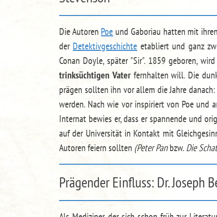
Die Autoren
Poe
und Gaboriau hatten mit ihren
der
Detektivgeschichte
etabliert und ganz zw
Conan Doyle, später "Sir". 1859 geboren, wird
trinksüchtigen Vater
fernhalten will. Die dun
prägen sollten ihn vor allem die Jahre danach
werden. Nach wie vor inspiriert von Poe und a
Internat bewies er, dass er spannende und orig
auf der Universität in Kontakt mit Gleichgesi
Autoren feiern sollten
(Peter Pan
bzw.
Die Schat
Prägender Einfluss: Dr. Joseph 
Als Mediziner, der sich schon früh zur Literat