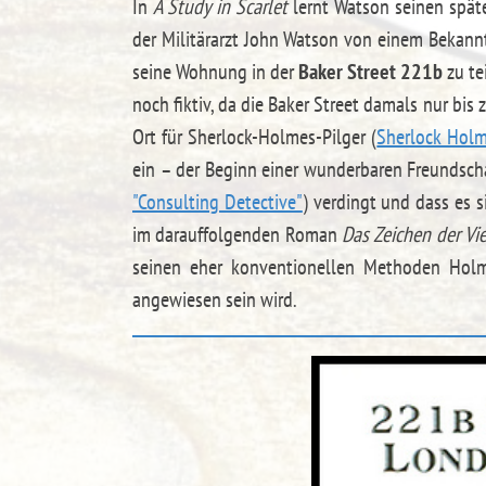
In
A Study in Scarlet
lernt Watson seinen spät
der Militärarzt John Watson von einem Bekannt
seine Wohnung in der
Baker Street 221b
zu te
noch fiktiv, da die Baker Street damals nur bis
Ort für Sherlock-Holmes-Pilger (
Sherlock Hol
ein – der Beginn einer wunderbaren Freundschaft
"Consulting Detective"
) verdingt und dass es s
im darauffolgenden Roman
Das Zeichen der Vie
seinen eher konventionellen Methoden Holme
angewiesen sein wird.