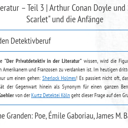
teratur – Teil 3 | Arthur Conan Doyle und
Scarlet" und die Anfänge
den Detektivberuf
he
"Der Privatdetektiv in der Literatur"
wissen, wird die Figu
 Amerikanern und Franzosen zu verdanken ist. Im heutigen dritte
 nur um einen gehen:
Sherlock Holmes
! Es passiert nicht oft, da
alität der Gegenwart hinein als Synonym für einen ganzen Ber
Koehler
von der
Kurtz Detektei Köln
geht dieser Frage auf den Gr
he Granden: Poe, Émile Gaboriau, James M. B