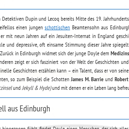
 Detektiven Dupin und Lecoq bereits Mitte des 19. Jahrhunderts
eifellos einen jungen
schottischen
Beamtensohn aus Edinburgh 
 er mit neun Jahren auf ein Jesuiten-Internat in England gesc
kle und depressive, oft einsame Stimmung dieser Jahre spiegelt
: Zurück in Edinburgh widmet sich der junge Doyle dem
Medizin
nderen zeigt er sich fasziniert von der Welt der Geschichten und
inelle Geschichten erzählen kann – ein Talent, dass er von seine
nnten, so zum Beispiel die Schotten
James M. Barrie
und
Robert
zinsel
und
Jekyll & Hyde)
und mit denen er ein Leben lang befre
Bell aus Edinburgh
ur hingezogen fühlt, findet Doyle einen Menschen, der sich alles