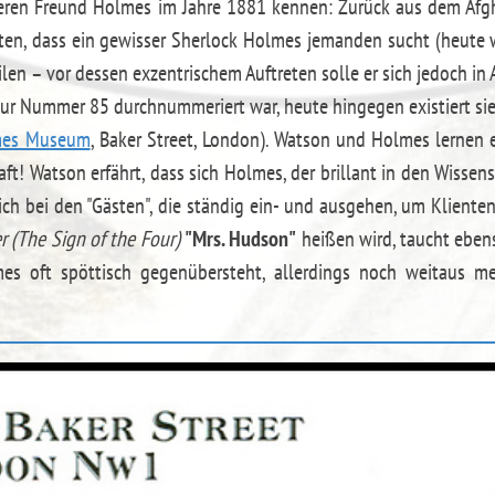
eren Freund Holmes im Jahre 1881 kennen: Zurück aus dem Afg
en, dass ein gewisser Sherlock Holmes jemanden sucht (heute w
ilen – vor dessen exzentrischem Auftreten solle er sich jedoch in
 zur Nummer 85 durchnummeriert war, heute hingegen existiert sie u
mes Museum
, Baker Street, London). Watson und Holmes lernen
! Watson erfährt, dass sich Holmes, der brillant in den Wissensc
ich bei den "Gästen", die ständig ein- und ausgehen, um Klienten
r
(The Sign of the Four)
"Mrs. Hudson"
heißen wird, taucht ebens
s oft spöttisch gegenübersteht, allerdings noch weitaus me